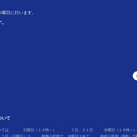
木曜日に行います。
す。
ついて
ついては、 日曜日（１４時～） ７日、２１日 水曜日（１９時～
た、７日（日曜日）は 鶴舞公民館で、水曜日は全て 南総公民館（B面）で行