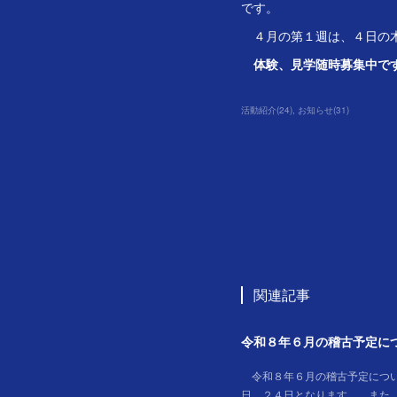
です。
４月の第１週は、４日の
体験、見学随時募集中で
活動紹介
(
24
)
お知らせ
(
31
)
関連記事
令和８年６月の稽古予定に
令和８年６月の稽古予定に
日、２４日となります。 ま