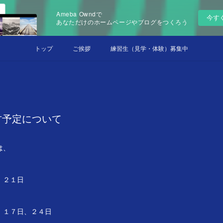
Ameba Owndで
今す
あなただけのホームページやブログをつくろう
トップ
ご挨拶
練習生（見学・体験）募集中
古予定について
は、
２１日
７日、２４日