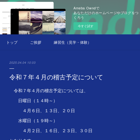
Ameba Owndで
あなただけのホームページやブログをつ
くろう
今すぐ試す
トップ
ご挨拶
練習生（見学・体験）募集中
2025.04.04 10:03
令和７年４月の稽古予定について
令和７年４月の稽古予定については、
日曜日（１４時～）
４月６日、１３日、２０日
水曜日（１９時～）
４月２日、１６日、２３日、３０日