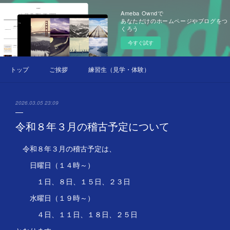
Ameba Owndで
あなただけのホームページやブログをつ
くろう
今すぐ試す
トップ
ご挨拶
練習生（見学・体験）募集中
2026.03.05 23:09
令和８年３月の稽古予定について
令和８年３月の稽古予定は、
日曜日（１４時～）
１日、８日、１５日、２３日
水曜日（１９時～）
４日、１１日、１８日、２５日