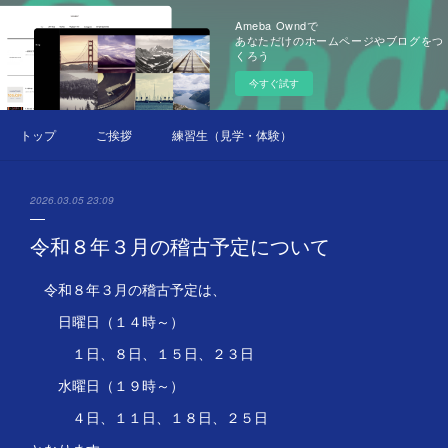
Ameba Owndで
あなただけのホームページやブログをつ
くろう
今すぐ試す
トップ
ご挨拶
練習生（見学・体験）募集中
2026.03.05 23:09
令和８年３月の稽古予定について
令和８年３月の稽古予定は、
日曜日（１４時～）
１日、８日、１５日、２３日
水曜日（１９時～）
４日、１１日、１８日、２５日