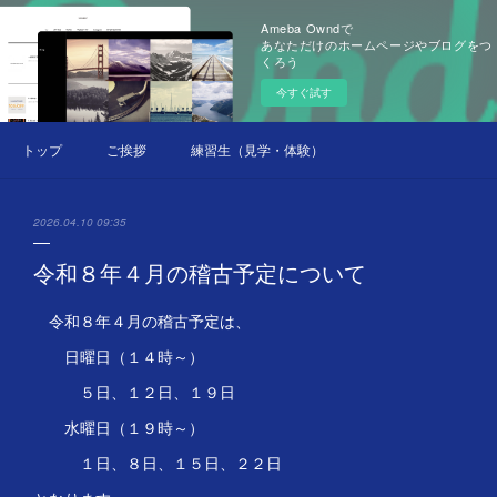
Ameba Owndで
あなただけのホームページやブログをつ
くろう
今すぐ試す
トップ
ご挨拶
練習生（見学・体験）募集中
2026.04.10 09:35
令和８年４月の稽古予定について
令和８年４月の稽古予定は、
日曜日（１４時～）
５日、１２日、１９日
水曜日（１９時～）
１日、８日、１５日、２２日